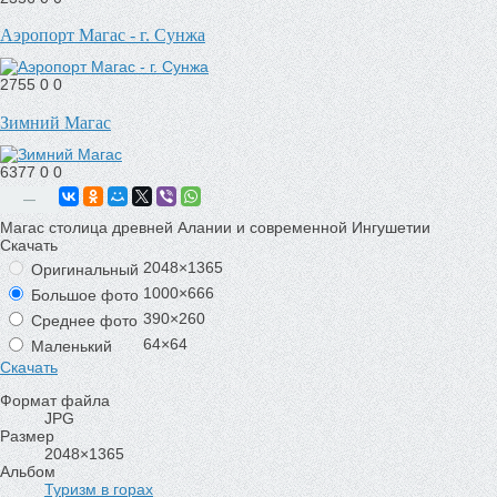
Аэропорт Магас - г. Сунжа
2755
0
0
Зимний Магас
6377
0
0
—
Магас столица древней Алании и современной Ингушетии
Скачать
2048×1365
Оригинальный
1000×666
Большое фото
390×260
Среднее фото
64×64
Маленький
Скачать
Формат файла
JPG
Размер
2048×1365
Альбом
Туризм в горах