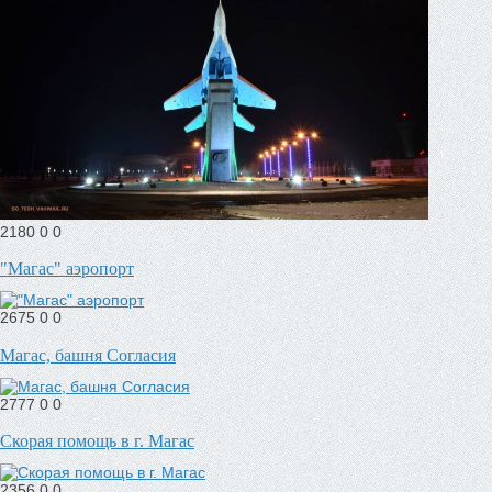
2180
0
0
"Магас" аэропорт
2675
0
0
Магас, башня Согласия
2777
0
0
Скорая помощь в г. Магас
2356
0
0