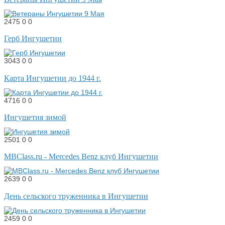
2475
0
0
Герб Ингушетии
3043
0
0
Карта Ингушетии до 1944 г.
4716
0
0
Ингушетия зимой
2501
0
0
MBClass.ru - Mercedes Benz клуб Ингушетии
2639
0
0
День сельского труженника в Ингушетии
2459
0
0