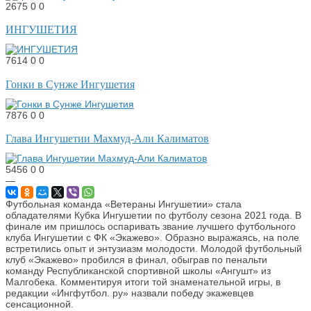
2675
0
0
ИНГУШЕТИЯ
7614
0
0
Гонки в Сунже Ингушетия
7876
0
0
Глава Ингушетии Махмуд-Али Калиматов
5456
0
0
—
Футбольная команда «Ветераны Ингушетии» стала
обладателями Кубка Ингушетии по футболу сезона 2021 года. В
финале им пришлось оспаривать звание лучшего футбольного
клуба Ингушетии с ФК «Экажево». Образно выражаясь, на поле
встретились опыт и энтузиазм молодости. Молодой футбольный
клуб «Экажево» пробился в финал, обыграв по пенальти
команду Республиканской спортивной школы «Ангушт» из
Малгобека. Комментируя итоги той знаменательной игры, в
редакции «Ингфутбол. ру» назвали победу экажевцев
сенсационной.