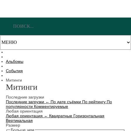
Альбомы
События
Митинги
Митинги
Последние загрузки
Последние загрузки
←
По дате съёмки
По рейтингу
По
популярности
Комментируемые
Любая ориентация
Любая ориентация
←
Квадратные
Горизонтальная
Вертикальная
Размер
Больше чем