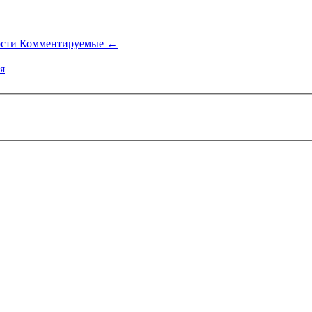
ости
Комментируемые
←
я