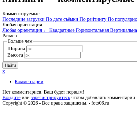
Комментируемые
Последние загрузки
По дате съёмки
По рейтингу
По популярн
Любая ориентация
Любая ориентация
←
Квадратные
Горизонтальная
Вертикальна
Размер
Больше чем
Ширина
Высота
x
Комментарии
Нет комментариев. Ваш будет первым!
Войдите
или
зарегистрируйтесь
чтобы добавлять комментарии
Copyright © 2026 - Все права защищены. - foto06.ru